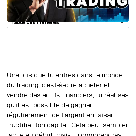
Table des matières
Introduction au Day trading
Day Trading, l’explication de son
fonctionnement
Importance de la rentabilité dans le Day
Une fois que tu entres dans le monde
Trading
du trading, c'est-à-dire acheter et
Ses avantages et les risques associés au day
vendre des actifs financiers, tu réalises
trading
qu'il est possible de gagner
Stratégies et techniques de day trading
régulièrement de l'argent en faisant
rentables
fructifier ton capital. Cela peut sembler
Analyse des différents types de stratégies
facile au début, mais tu comprendras