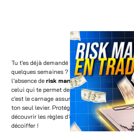
Tu t'es déjà demandé pourquoi 90% des trader
quelques semaines ? Spoiler : ce n’est pas (qu
l’absence de
risk management trading
. En 
celui qui te permet de survivre quand le march
c'est le carnage assuré. Alors que le marché f
ton seul levier. Protéger ton capital sérieusem
découvrir les règles d’or pour éviter de faire
décoiffer !