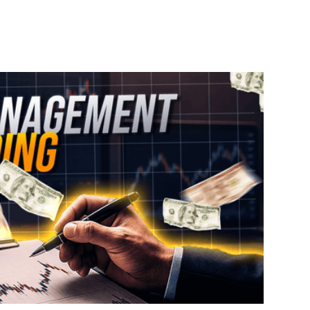
s perdent la moitié de leur capital en
e) leurs stratégies pourries, mais bien
gros, c’est ton bouclier anti-catastrophe,
é part en vrille. Conduire sans ceinture,
ait ce qu'il veut, le risk management, c’est
ent, c'est la survie en trading. Prêt à
 exploser ton compte ? Accroche-toi, ça va