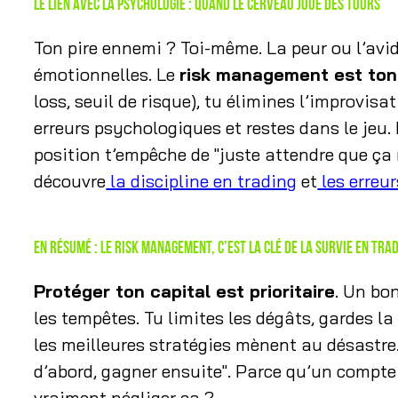
Le lien avec la psychologie : quand le cerveau joue des tours
Ton pire ennemi ? Toi-même. La peur ou l’avi
émotionnelles. Le
risk management est ton
loss, seuil de risque), tu élimines l’improvisat
erreurs psychologiques et restes dans le jeu. 
position t’empêche de "juste attendre que ça 
découvre
la discipline en trading
et
les erreur
En résumé : le risk management, c’est la clé de la survie en tra
Protéger ton capital est prioritaire
. Un bo
les tempêtes. Tu limites les dégâts, gardes la
les meilleures stratégies mènent au désastre. 
d’abord, gagner ensuite". Parce qu’un compte 
vraiment négliger ça ?