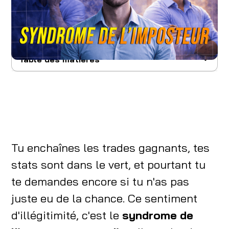
Sommaire :
Table des matières
C'est quoi exactement le syndrome de
l'imposteur en trading ?
Les signes que tu es en plein syndrome de
l'imposteur en trading
Tu enchaînes les trades gagnants, tes
Pourquoi le trading amplifie ce syndrome plus
stats sont dans le vert, et pourtant tu
que tout autre domaine
te demandes encore si tu n'as pas
Pourquoi les traders performants sont les
juste eu de la chance. Ce sentiment
plus touchés
d'illégitimité, c'est le
syndrome de
Le cycle imposteur en trading : celui qui te