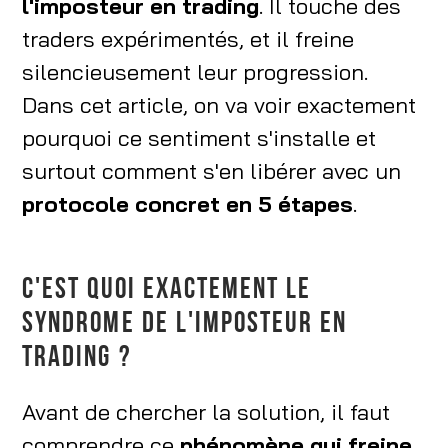
l'imposteur en trading
. Il touche des
fait vraiment dérailler
traders expérimentés, et il freine
Comment se libérer du syndrome de
silencieusement leur progression.
l'imposteur en trading : protocole en 5 étapes
Dans cet article, on va voir exactement
Les erreurs qui entretiennent le syndrome de
pourquoi ce sentiment s'installe et
l'imposteur en trading
surtout comment s'en libérer avec un
Exercices concrets pour reprendre le
protocole concret en 5 étapes
.
contrôle dès cette semaine
FAQ : syndrome de l'imposteur en trading
C'EST QUOI EXACTEMENT LE
SYNDROME DE L'IMPOSTEUR EN
TRADING ?
Avant de chercher la solution, il faut
comprendre ce
phénomène qui freine