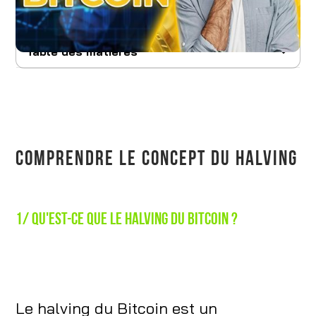
Table des matières
Comprendre le concept du halving
L'impact du halving sur le marché
À quoi s’attendre ?
COMPRENDRE LE CONCEPT DU HALVING
Conclusion
1/ Qu'est-ce que le halving du Bitcoin ?
Le halving du Bitcoin est un