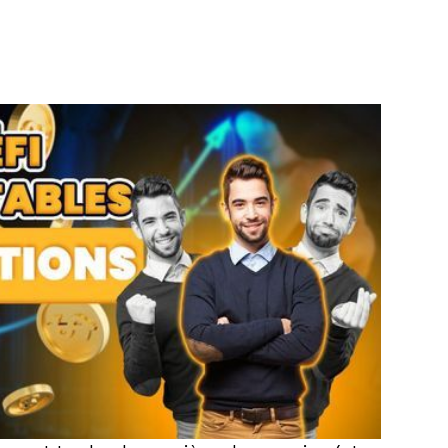
 russe : une minute tu flottes au
dégringoles à pleine vitesse, cœur battant
 traders laissent leurs émotions prendre
sir dans ce domaine, il faut apprendre à
d quand les marchés te testent ? Voici