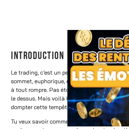
INTRODUCTION
Le trading, c’est un peu comme une montagne
sommet, euphorique, et l’instant d’après, tu 
à tout rompre. Pas étonnant que beaucoup de
le dessus. Mais voilà le truc : si tu veux réus
dompter cette tempête émotionnelle.
Tu veux savoir comment garder ton sang-froi