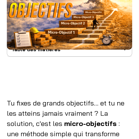
Sommaire :
Table des matières
La timeline réaliste : entre 6 mois et 3 ans
Les 5 facteurs qui accélèrent (ou plombent)
ta progression
Les 4 erreurs qui rallongent le délai
Tu fixes de grands objectifs… et tu ne
Ta feuille de route pour raccourcir le chemin
les atteins jamais vraiment ? La
Comment savoir si tu progresses vraiment
solution, c'est les
micro-objectifs
:
FAQ
une méthode simple qui transforme