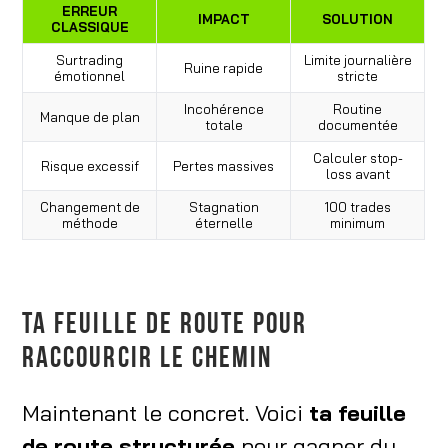
ERREUR
IMPACT
SOLUTION
CLASSIQUE
Surtrading
Limite journalière
Ruine rapide
émotionnel
stricte
Incohérence
Routine
Manque de plan
totale
documentée
Calculer stop-
Risque excessif
Pertes massives
loss avant
Changement de
Stagnation
100 trades
méthode
éternelle
minimum
TA FEUILLE DE ROUTE POUR
RACCOURCIR LE CHEMIN
Maintenant le concret. Voici
ta feuille
de route structurée
pour gagner du