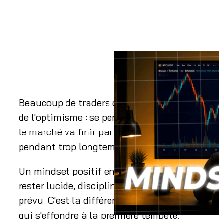
Beaucoup de traders cherchent un mental plu
de l'optimisme : se persuader que ça va aller
le marché va finir par leur donner raison. C'es
pendant trop longtemps.
Un mindset positif en trading, ce n'est pas cr
rester lucide, discipliné et constructif pré
prévu. C'est la différence entre un trader qui
qui s'effondre à la première tempête.