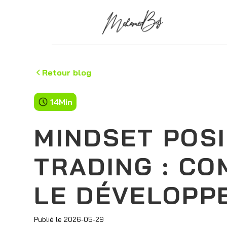
Retour blog
14
Min
MINDSET POSI
TRADING : C
LE DÉVELOPP
Publié le
2026-05-29