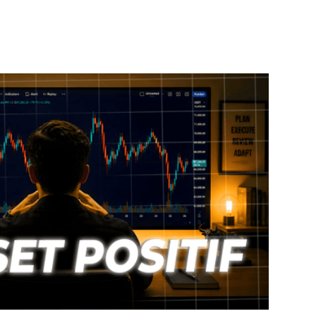
s solide. La plupart confondent ça avec
, que le prochain trade va compenser, que
t exactement l'erreur que j'ai faite
oire que tout va bien se passer. C'est
cisément quand ça ne se passe pas comme
 survit aux mauvaises séries et un trader