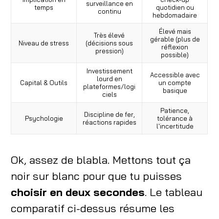
surveillance en
temps
quotidien ou
continu
hebdomadaire
Élevé mais
Très élevé
gérable (plus de
Niveau de stress
(décisions sous
réflexion
pression)
possible)
Investissement
Accessible avec
lourd en
Capital & Outils
un compte
plateformes/logi
basique
ciels
Patience,
Discipline de fer,
Psychologie
tolérance à
réactions rapides
l'incertitude
Ok, assez de blabla. Mettons tout ça
noir sur blanc pour que tu puisses
choisir en deux secondes
. Le tableau
comparatif ci-dessus résume les