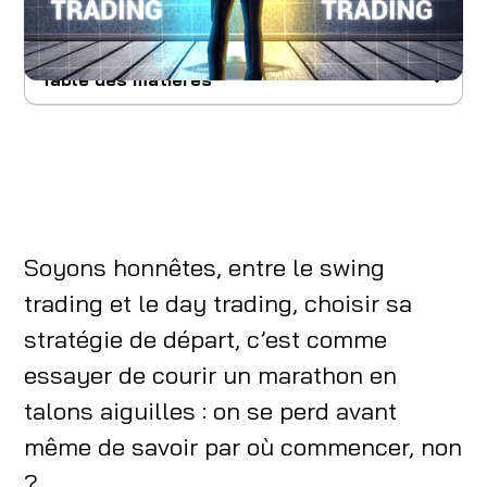
Table des matières
Swing trading vs day trading : le grand match
pour les débutants
Le day trading : le sprint quotidien du trader
Le swing trading : l'art de surfer sur les
Soyons honnêtes, entre le swing
vagues du marché
trading et le day trading, choisir sa
Le face-à-face : le tableau comparatif
stratégie de départ, c’est comme
Alors, quel trader es-tu ? Choisir ta stratégie
essayer de courir un marathon en
selon ton profil
talons aiguilles : on se perd avant
La gestion du risque : la règle d'or pour ne pas
même de savoir par où commencer, non
tout perdre
?