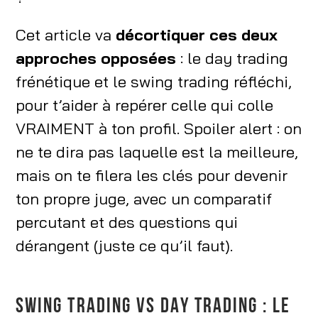
Prêt à te lancer ? Le mot de la fin pour bien
choisir
Cet article va
décortiquer ces deux
approches opposées
FAQ
: le day trading
frénétique et le swing trading réfléchi,
pour t’aider à repérer celle qui colle
VRAIMENT à ton profil. Spoiler alert : on
ne te dira pas laquelle est la meilleure,
mais on te filera les clés pour devenir
ton propre juge, avec un comparatif
percutant et des questions qui
dérangent (juste ce qu’il faut).
SWING TRADING VS DAY TRADING : LE