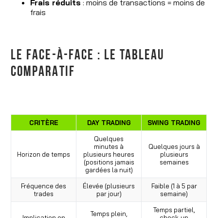
Frais réduits
: moins de transactions = moins de
frais
LE FACE-À-FACE : LE TABLEAU
COMPARATIF
CRITÈRE
DAY TRADING
SWING TRADING
Quelques
minutes à
Quelques jours à
Horizon de temps
plusieurs heures
plusieurs
(positions jamais
semaines
gardées la nuit)
Fréquence des
Élevée (plusieurs
Faible (1 à 5 par
trades
par jour)
semaine)
Temps partiel,
Temps plein,
Implication en
check-up